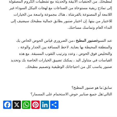
لمطبخك. من الحنفيات الأنيقة والحديثة مع تشطيبات الكروم المصقولة
إلى نماذج ريفية مستوحاة من الصناعات مع لهجات النيكل السوداء غير
اللامعة أو المصنوعة بالفرشاة ، هناك مجموعة واسعة من الخيارات
للاختيار من بينها. إن اختيار صنبور يطابق جمالية مطبخك سيضيف إلى
النداء العام وتماسك مساحتك.
عند التسوق
صنبور المطبخ ،
من الضروري قياس الحوض الخاص بك
والمنطقة المحيطة بها بعناية. لاحظ المسافة بين الجدار والوعة ،
والتخليص فوق الحوض ، وعدد وترتيب الثقوب المسبقة. مع هذه
القياسات في متناول اليد ، يمكنك تضييق الخيارات الخاصة بك وتحديد
صنبور يناسب كل من احتياجاتك الوظيفية وتصميم مطبخك.
سابق:
ما هو صنبور المطبخ؟
التالي:
هل جميع صنابير حوض الاستحمام على المسمار؟
cebook
WhatsApp
X
Pinterest
LinkedIn
Share