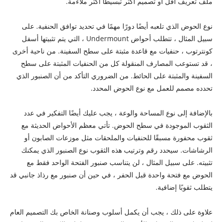
ملف تعريف أقل أو تصميم أكثر تبسيطًا أكثر ملاءمة.
نوع الحوض الذي تلعبه أيضًا دورًا مهمًا في تحديد توافق الحنفية. على
سبيل المثال ، تتطلب أحواض Undermount ، التي يتم تثبيتها أسفل
كونترتوب ، حنفيات مع قاعدة مثبتة على سطح السفينة. من ناحية أخرى
، قد تستوعب المصارف المنقولة كل من الحنفيات المثبتة على سطح
السفينة والمثبتة على الحائط. من الضروري التأكد من أن الصنبور الذي
تحدده مصمم للعمل مع نوع الحوض المحدد.
بالإضافة إلى نوع المساحة والوعة ، يجب عليك أيضًا التفكير في عدد
الثقوب الموجودة في سطح الحوض. تأتي معظم الأحواض الحديثة مع
ثقوب محفورة مسبقًا للحنفيات والملحقات مثل موزعات الصابون أو
الرشاشات. سيحدد رقم وترتيب هذه الثقوب نوع الصنبور الذي يمكنك
تثبيته. على سبيل المثال ، لن يتناسب صنبور الفتحة الواحد فقط مع
الحوض مع فتحة واحدة قبل الحفر ، في حين أن صنبور مع رذاذ جانبي قد
يتطلب ثقوبًا إضافية.
علاوة على ذلك ، يجب أن يكمل أسلوب وصنانة الخاص بك التصميم العام