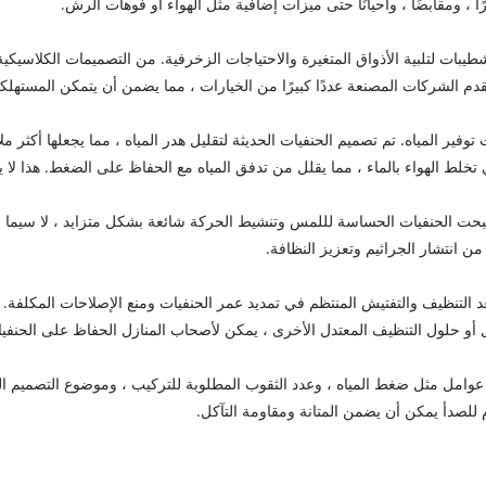
، ومقابضًا ، وأحيانًا حتى ميزات إضافية مثل الهواء أو فوهات الرش.
ات لتلبية الأذواق المتغيرة والاحتياجات الزخرفية. من التصميمات الكلاسيكية ا
قدم الشركات المصنعة عددًا كبيرًا من الخيارات ، مما يضمن أن يتمكن المسته
ت الحنفيات الحساسة لللمس وتنشيط الحركة شائعة بشكل متزايد ، لا سيما في ا
من انتشار الجراثيم وتعزيز النظافة.
التنظيف والتفتيش المنتظم في تمديد عمر الحنفيات ومنع الإصلاحات المكلفة. ي
أو حلول التنظيف المعتدل الأخرى ، يمكن لأصحاب المنازل الحفاظ على الحنفيا
وامل مثل ضغط المياه ، وعدد الثقوب المطلوبة للتركيب ، وموضوع التصميم العام
م للصدأ يمكن أن يضمن المتانة ومقاومة التآكل.