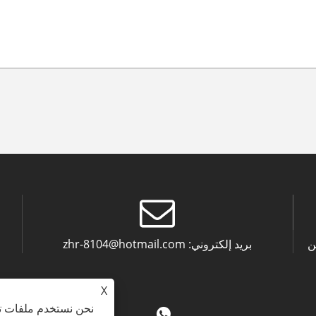
بريد إلكتروني:
zhr-8104@hotmail.com
X
نحن نستخدم ملفات تع