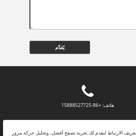
يُقدِّم
هاتف:
+86-15888527725
ريف الارتباط لنقدم لك تجربة تصفح أفضل، وتحليل حركة مرور