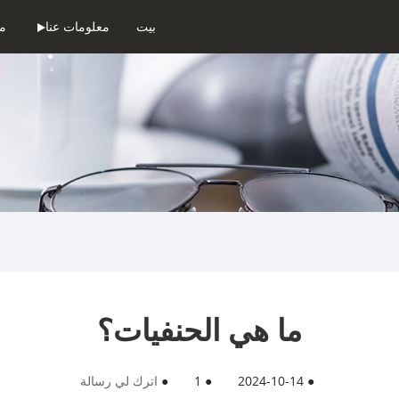
بيت
معلومات عنا
من
ما هي الحنفيات؟
●
2024-10-14
●
1
●
اترك لي رسالة