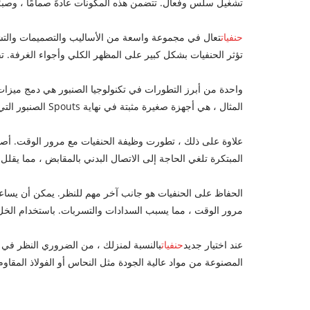
تشغيل سلس وفعال. تتضمن هذه المكونات عادةً صمامًا ، وصبرًا 
حنفيات
تعال في مجموعة واسعة من الأساليب والتصميمات والتشطيب
تؤثر الحنفيات بشكل كبير على المظهر الكلي وأجواء الغرفة. ت
المثال ، هي أجهزة صغيرة مثبتة في نهاية Spouts الصنبور التي تخلط الهواء بالماء ، مما يقلل من تدفق المياه مع الحفاظ على الضغط. هذا لا يحفظ المياه فحسب ، بل يساعد أيضًا في منع الرش.
علاوة على ذلك ، تطورت وظيفة الحنفيات مع مرور الوقت. أصبح
المبتكرة تلغي الحاجة إلى الاتصال البدني بالمقابض ، مما يقلل 
الحفاظ على الحنفيات هو جانب آخر مهم للنظر. يمكن أن يساعد 
مرور الوقت ، مما يسبب السدادات والتسربات. باستخدام الخل 
عند اختيار جديد
حنفيات
بالنسبة لمنزلك ، من الضروري النظر في ع
المصنوعة من مواد عالية الجودة مثل النحاس أو الفولاذ المقاو