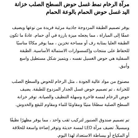
مرآة الرخام نمط غسل حوض السطح الصلب خزانة
اليد غسل حوض الحمام بالوعة الحمام
يوفر تصميم الطبقة المزدوجة جاذبية مرئية فريدة من نوعها ويضيف
عمقًا إلى المباراة ، مما يجعله ميزة بارزة في أي حمام. عادةً ما تكون
الطبقة العليا بمثابة رف أو مساحة تخزين ، مما يوفر مكانًا مناسبًا
للحفاظ على منتجات وإكسسوارات الاستمالة الأساسية. الطبقة
السفلية هي حوض الغسيل نفسه ، ويتميز شكل مستطيل واسع
وأنيق.
مصنوع من مواد عالية الجودة ، مثل الرخام للحوض والسطح الصلب
للخزانة ، تم تصميم حوض غسل الجدار المزدوج للطبقة. يضيف
حوض الرخام لمسة فاخرة وسهلة التنظيف والصيانة. توفر خزانة
السطح الصلبة سطحًا متينًا ومقاومًا للماء ومقاوم للبقع والخدوش.
تم تصميم صندوق الصنبور لتركيب ثقب واحد ، مما يوفر مظهرًا نظيفًا
ومبسيلاً. تضيف مرآة LED لمسة حديثة وتوفر إضاءة واسعة للحلاقة
أو المكياج أو ببساطة الاستعداد لهذا اليوم.