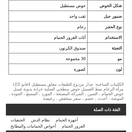
شكل الحوض
حوض مستطيل
صنبور جبل
ثقب واحد
نوع الحجر
رخام
الاستخدام
أثاث الغرور الحمام
التعبئة
صندوق الكرتون
مو
30 مجموعة
لون
كصورة
الكلمات الساخنة: جدار مزدوج الطبقات معلق مستطيل لافابو LED
مرآة الرخام نمط الغسيل حوض سطحي الصلبة خزانة يدوية غسل
حوض الحمام ، الصين ، الشركة المصنعة ، المورد ، المصنع ، الجودة ،
الموضة ، أحدث ، خصم ، سعر منخفض ، رخيصة
الفئة ذات الصلة
أجهزة الحمام
نظام الدش
الحنفيات
الغرور الحمام
أحواض الحمامات والمطابخ