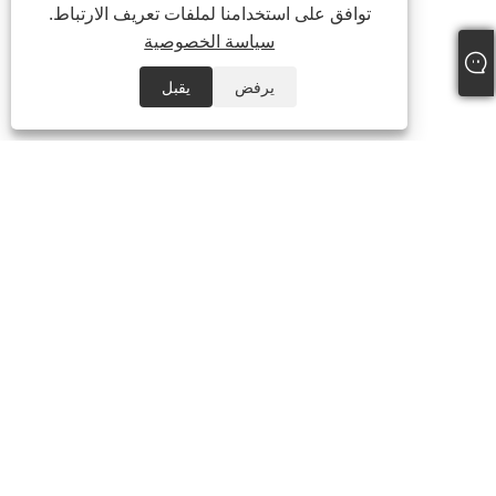
توافق على استخدامنا لملفات تعريف الارتباط.
سياسة الخصوصية
يرفض
يقبل
هاتف:
+86-15888527725
بريد إلكتروني:
zhr-8104@hotmail.com