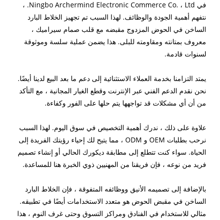
في Ningbo Archermind Electronic Commerce Co. ، Ltd. ،
نتفهم أهمية الجودة والوظائف. لهذا السبب تم تجهيز الخلاط البارد
الساخن في الحوض المزدوج مقبضه مع قلب صمام سيراميك ،
معروف بمتانته ومقاومته للبلى. هذا يضمن عملية سلسة وموثوقة
لسنوات قادمة.
يمتد التزامنا بخدمة العملاء الاستثنائية إلى دعم ما بعد البيع لدينا أيضًا.
نحن نقدم الدعم الفني عبر الإنترنت وقطع الغيار المجانية ، مع التأكد
من أن أي مشكلات قد تواجهها يتم حلها على الفور وكفاءة.
علاوة على ذلك ، ندرك أهمية التخصيص في سوق اليوم. لهذا السبب
نرحب بطلبات OEM و ODM ، مما يتيح لك إحياء رؤيتك الفريدة إلى
الحياة. سواء كنت تتطلع إلى مطابقة ديكورك الحالي أو إنشاء تصميم
فريد من نوعه ، فإن فريقنا من المهنيين ذوي الخبرة هنا للمساعدة.
بالإضافة إلى تصميمه الأنيق ووظائفه المتفوقة ، فإن الخلاط البارد
الساخن في مقبض الحوض هو متعدد الاستخدامات أيضًا في تطبيقه.
مثالي للاستخدام في الفنادق ومراكز التسوق وحتى غرف النوم ، هذا