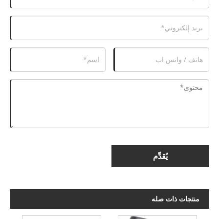
يُقدِّم
منتجات ذات صله