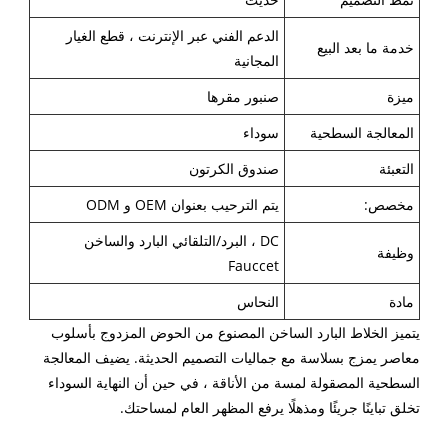
الدعم الفني عبر الإنترنت ، قطع الغيار
خدمة ما بعد البيع
المجانية
ميزة
صنبور مقرها
المعالجة السطحية
سوداء
التعبئة
صندوق الكرتون
مخصص:
يتم الترحيب بعنوان OEM و ODM
DC ، البرد/التلقائي البارد والساخن
وظيفة
Fauccet
مادة
النحاس
يتميز الخلاط البارد الساخن المصنوع من الحوض المزدوج بأسلوب
معاصر يمزج بسلاسة مع جماليات التصميم الحديثة. يضيف المعالجة
السطحية المصقولة لمسة من الأناقة ، في حين أن النهاية السوداء
تخلق تباينًا جريئًا ومذهلًا يرفع المظهر العام لمساحتك.