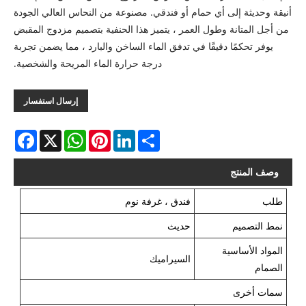
أنيقة وحديثة إلى أي حمام أو فندقي. مصنوعة من النحاس العالي الجودة
من أجل المتانة وطول العمر ، يتميز هذا الحنفية بتصميم مزدوج المقبض
يوفر تحكمًا دقيقًا في تدفق الماء الساخن والبارد ، مما يضمن تجربة
درجة حرارة الماء المريحة والشخصية.
إرسال استفسار
acebook
WhatsApp
X
Pinterest
LinkedIn
Share
وصف المنتج
طلب
فندق ، غرفة نوم
نمط التصميم
حديث
المواد الأساسية
السيراميك
الصمام
سمات أخرى