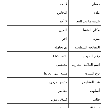
ضمان
لا أحد
مادة
النحاس
خدمة ما بعد البيع
لا أحد
مكان المنشأ
الصين
ميزة
آخر
المعالجة السطحية
تم تجاهله
رقم النموذج
CM-6786
اسم العلامة التجارية
تشنغمي
نوع التثبيت
مثبتة على الحائط
عدد المقابض
مقبض مزدوج
أسلوب
معاصر
طلب
فندق ، مول
نمط التصميم
حديث